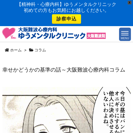
X
【精神科・心療内科】ゆうメンタルクリニック
初めての方もお気軽にお越しください。
診察申込
MENU
ホーム
>
コラム
幸せかどうかの基準の話～大阪難波心療内科コラム