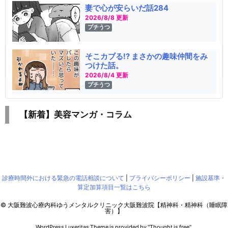
妻で心が安らいだ話284
2026/8/8 更新
プチうつ
そこカブる!? まさかの趣味仲間をみ
つけた話。
2026/8/4 更新
プチうつ
【新着】美容マンガ・コラム
診療時間外における緊急の電話相談について
|
プライバシーポリシー
|
施設基準・
算定加算項目一覧はこちら
©
大阪難波心療内科ゆうメンタルクリニック大阪難波院【精神科・精神科（睡眠障
害）】
WordPress Luxeritas Theme is provided by "
Thought is free
".