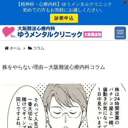
X
【精神科・心療内科】ゆうメンタルクリニック
初めての方もお気軽にお越しください。
診察申込
MENU
ホーム
>
コラム
株をやらない理由～大阪難波心療内科コラム