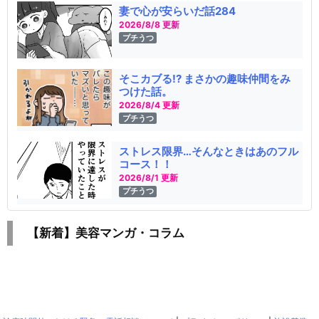
妻で心が安らいだ話284
2026/8/8 更新
プチうつ
そこカブる!? まさかの趣味仲間をみ
つけた話。
2026/8/4 更新
プチうつ
ストレス限界…そんなときはあのフル
コース！！
2026/8/1 更新
プチうつ
【新着】美容マンガ・コラム