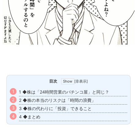
目次
[
非表示
]
1 ◆株は「24時間営業のパチンコ屋」と同じ？
2 ◆株の本当のリスクは「時間の浪費」
3 ◆株の代わりに「投資」できること
4 ◆まとめ